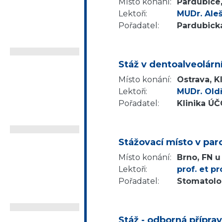
Místo konání:
Pardubice
Lektoři:
MUDr. Ale
Pořadatel:
Pardubická
Stáž v dentoalveolární
Místo konání:
Ostrava, K
Lektoři:
MUDr. Oldř
Pořadatel:
Klinika Ú
Stážovací místo v par
Místo konání:
Brno, FN u
Lektoři:
prof. et p
Pořadatel:
Stomatolo
Stáž - odborná přípra