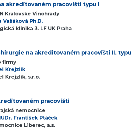
a akreditovaném pracovišti typu I
FN Královské Vinohrady
a Vašáková Ph.D.
ická klinika 3. LF UK Praha
hirurgie na akreditovaném pracovišti II. typu
o firmy
l Krejzlík
 Krejzlík, s.r.o.
kreditovaném pracovišti
Krajská nemocnice
UDr. František Ptáček
mocnice Liberec, a.s.