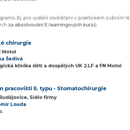
amů (tj. pro vydání osvědčení v praktickém zubním lékař
ých
za absolvování E-learningových kurzů
.
é chirurgie
N Motol
ka Šedivá
ická klinika dětí a dospělých UK 2.LF a FN Motol
 pracovišti II. typu - Stomatochirurgie
udějovice, Sídlo firmy
omír Louda
o.