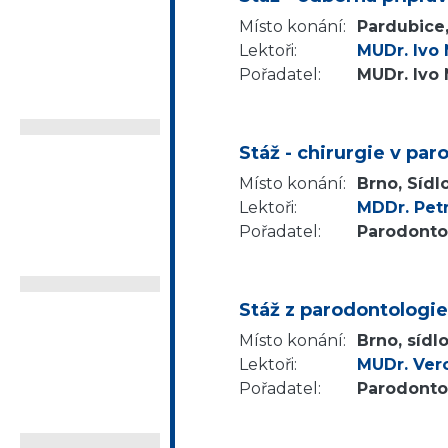
Místo konání:
Pardubice,
Lektoři:
MUDr. Ivo
Pořadatel:
MUDr. Ivo
Stáž - chirurgie v p
Místo konání:
Brno, Sídl
Lektoři:
MDDr. Pet
Pořadatel:
Parodontol
Stáž z parodontologi
Místo konání:
Brno, sídl
Lektoři:
MUDr. Vero
Pořadatel:
Parodontol