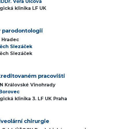
DDr. Věra Ulčová
ická klinika LF UK
v parodontologii
v Hradec
těch Slezáček
těch Slezáček
kreditovaném pracovišti
FN Královské Vinohrady
 Borovec
ická klinika 3. LF UK Praha
lveolární chirurgie