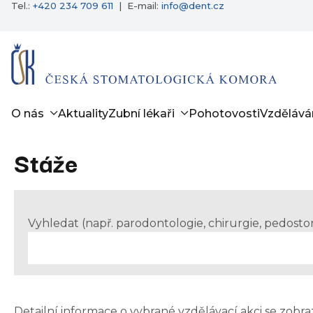
Tel.:
+420 234 709 611
|
E-mail:
info@dent.cz
O nás
Aktuality
Zubní lékaři
Pohotovosti
Vzdělává
Stáže
Vyhledat (např. parodontologie, chirurgie, pedost
Detailní informace o vybrané vzdělávací akci se zobra