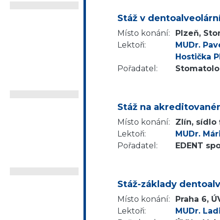
Stáž v dentoalveolární
Místo konání:
Plzeň, Sto
Lektoři:
MUDr. Pave
Hostička P
Pořadatel:
Stomatolog
Stáž na akreditovaném
Místo konání:
Zlín, sídlo
Lektoři:
MUDr. Már
Pořadatel:
EDENT spol.
Stáž-základy dentoalv
Místo konání:
Praha 6, Ú
Lektoři:
MUDr. Ladi