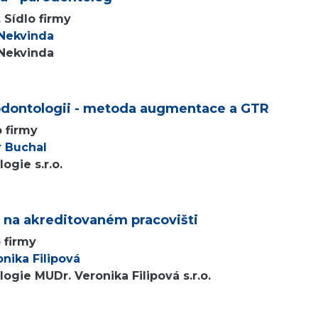
 Sídlo firmy
 Nekvinda
 Nekvinda
arodontologii - metoda augmentace a GTR
o firmy
r Buchal
ogie s.r.o.
e na akreditovaném pracovišti
o firmy
nika Filipová
ogie MUDr. Veronika Filipová s.r.o.