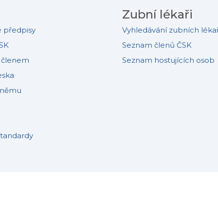
Zubní lékaři
 předpisy
Vyhledávání zubních léka
SK
Seznam členů ČSK
e členem
Seznam hostujících osob
eska
sněmu
standardy