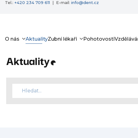
Tel.:
+420 234 709 611
|
E-mail:
info@dent.cz
O nás
Aktuality
Zubní lékaři
Pohotovosti
Vzdělává
Aktuality
Zadejte
jméno
člena