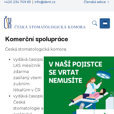
+420 234 709 611
|
info@dent.cz
Členská sekce
Komerční spolupráce
Česká stomatologická komora:
vydává časopis
LKS měsíčník
zdarma
zasílaný všem
zubním
lékařům v ČR
vydává časopis
Česká
stomatologie a