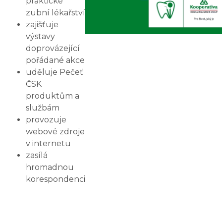
praktické
zubní lékařství
zajišťuje
výstavy
doprovázející
pořádané akce
uděluje Pečeť
ČSK
produktům a
službám
provozuje
webové zdroje
v internetu
zasílá
hromadnou
korespondenci