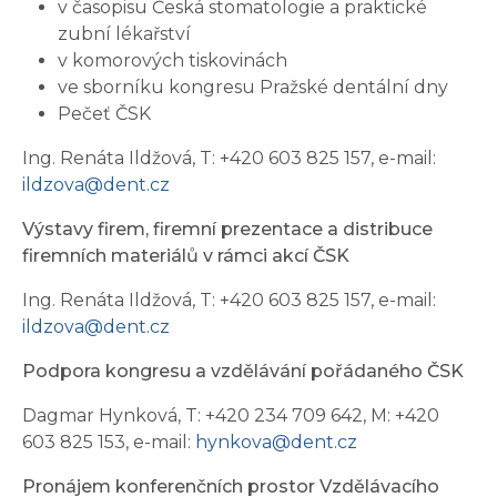
v časopisu Česká stomatologie a praktické
zubní lékařství
v komorových tiskovinách
ve sborníku kongresu Pražské dentální dny
Pečeť ČSK
Ing. Renáta Ildžová, T: +420 603 825 157, e-mail:
ildzova@dent.cz
Výstavy firem, firemní prezentace a distribuce
firemních materiálů v rámci akcí ČSK
Ing. Renáta Ildžová, T: +420 603 825 157, e-mail:
ildzova@dent.cz
Podpora kongresu a vzdělávání pořádaného ČSK
Dagmar Hynková, T: +420 234 709 642, M: +420
603 825 153, e-mail:
hynkova@dent.cz
Pronájem konferenčních prostor Vzdělávacího