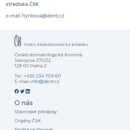
střediska ČSK
e-mail:
hynkova@dent.cz
Česká stomatologická Komora
Slavojova 270/22
128 00 Praha 2
Tel.:
+420 234 709 611
E-mail:
info@dent.cz
O nás
Stavovské předpisy
Orgány ČSK
Staňte se členem