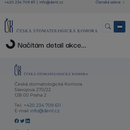
+420 234 709 611
|
info@dent.cz
Členská sekce
Načítám detail akce...
Česká stomatologická Komora
Slavojova 270/22
128 00 Praha 2
Tel.:
+420 234 709 611
E-mail:
info@dent.cz