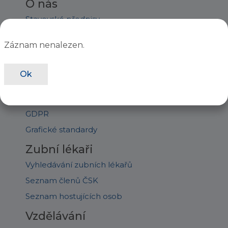
O nás
Stavovské předpisy
Orgány ČSK
Záznam nenalezen.
Staňte se členem
Úřední deska
Ok
Jednání sněmu
Ročenky
GDPR
Grafické standardy
Zubní lékaři
Vyhledávání zubních lékařů
Seznam členů ČSK
Seznam hostujících osob
Vzdělávání