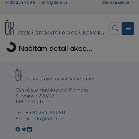
+420 234 709 611
|
info@dent.cz
Členská sekce
Načítám detail akce...
Česká stomatologická Komora
Slavojova 270/22
128 00 Praha 2
Tel.:
+420 234 709 611
E-mail:
info@dent.cz