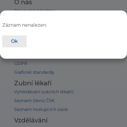
O nás
Stavovské předpisy
Orgány ČSK
Záznam nenalezen.
Staňte se členem
Úřední deska
Ok
Jednání sněmu
Ročenky
GDPR
Grafické standardy
Zubní lékaři
Vyhledávání zubních lékařů
Seznam členů ČSK
Seznam hostujících osob
Vzdělávání