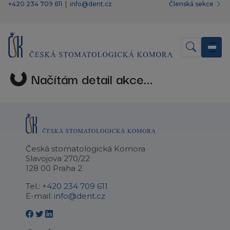
+420 234 709 611
|
info@dent.cz
Členská sekce
Načítám detail akce...
Česká stomatologická Komora
Slavojova 270/22
128 00 Praha 2
Tel.:
+420 234 709 611
E-mail:
info@dent.cz