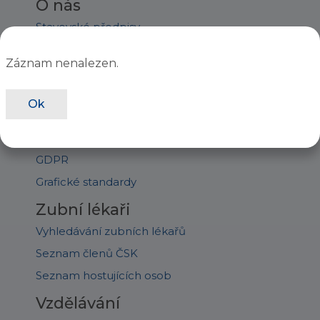
O nás
Stavovské předpisy
Orgány ČSK
Záznam nenalezen.
Staňte se členem
Úřední deska
Ok
Jednání sněmu
Ročenky
GDPR
Grafické standardy
Zubní lékaři
Vyhledávání zubních lékařů
Seznam členů ČSK
Seznam hostujících osob
Vzdělávání