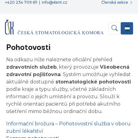
+420 234 709 611
|
info@dent.cz
Členská sekce
Pohotovosti
Na odkazu níže naleznete oficiální přehled
zdravotních služeb
, který provozuje
Všeobecná
zdravotní pojišťovna
. Systém umožňuje vyhledat
aktuálně dostupné
stomatologické pohotovosti
podle kraje a typu služby, včetně základních
informací o jejich umístění a provozu. Slouží k
rychlé orientaci pacientů při potřebě akutního
ošetření mimo běžnou ordinační dobu.
Informační brožura – Pohotovostní služba v oboru
zubní lékařství