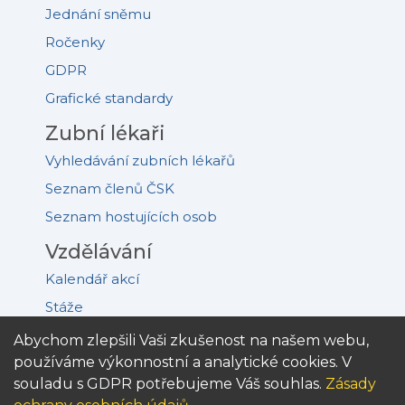
Jednání sněmu
Ročenky
GDPR
Grafické standardy
Zubní lékaři
Vyhledávání zubních lékařů
Seznam členů ČSK
Seznam hostujících osob
Vzdělávání
Kalendář akcí
Stáže
Akreditovaná pracoviště
Abychom zlepšili Vaši zkušenost na našem webu,
používáme výkonnostní a analytické cookies. V
Kongres PDD
souladu s GDPR potřebujeme Váš souhlas.
Zásady
Knihy